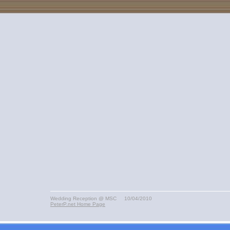
Wedding Reception @ MSC 10/04/2010
PeterP.net Home Page