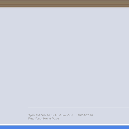
Spirit FM Girls Night In, Goes Out! 30/04/2010
PeterP.net Home Page